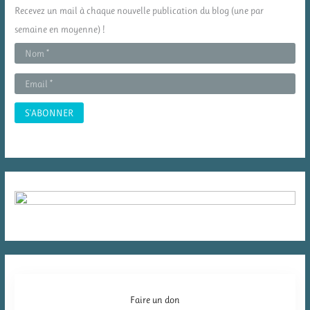
c
Recevez un mail à chaque nouvelle publication du blog (une par
h
semaine en moyenne) !
e
r
:
Faire un don