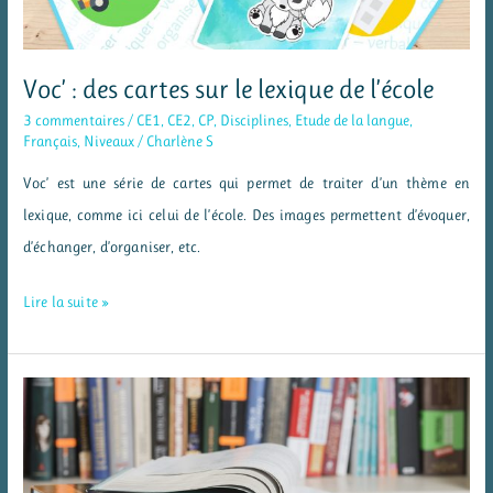
Voc’ : des cartes sur le lexique de l’école
3 commentaires
/
CE1
,
CE2
,
CP
,
Disciplines
,
Etude de la langue
,
Français
,
Niveaux
/
Charlène S
Voc’ est une série de cartes qui permet de traiter d’un thème en
lexique, comme ici celui de l’école. Des images permettent d’évoquer,
d’échanger, d’organiser, etc.
Voc’
Lire la suite »
:
des
cartes
sur
le
lexique