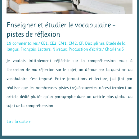
de
l’école
Enseigner et étudier le vocabulaire –
pistes de réflexion
19 commentaires
/
CE1
,
CE2
,
CM1
,
CM2
,
CP
,
Disciplines
,
Etude de la
langue
,
Français
,
Lecture
,
Niveaux
,
Production d'écrits
/
Charlène S
Je voulais initialement réfléchir sur la compréhension mais à
l’occasion de ma réflexion sur le sujet, un détour par la question du
vocabulaire s’est imposé. Entre formations et lecture, j’ai fini par
réaliser que les nombreuses pistes (re)découvertes nécessiteraient un
article dédié plutôt qu’un paragraphe dans un article plus global au
sujet de la compréhension.
Enseigner
Lire la suite »
et
étudier