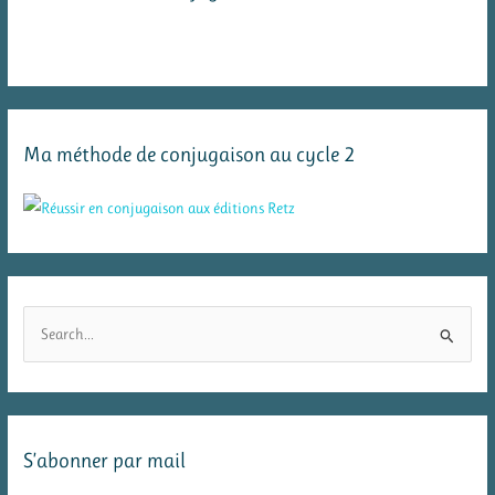
Ma méthode de conjugaison au cycle 2
R
e
c
h
e
S’abonner par mail
r