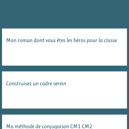
le
vocabulaire
–
pistes
Mon roman dont vous êtes les héros pour la classe
de
réflexion
Construisez un cadre serein
Ma méthode de conjugaison CM1 CM2