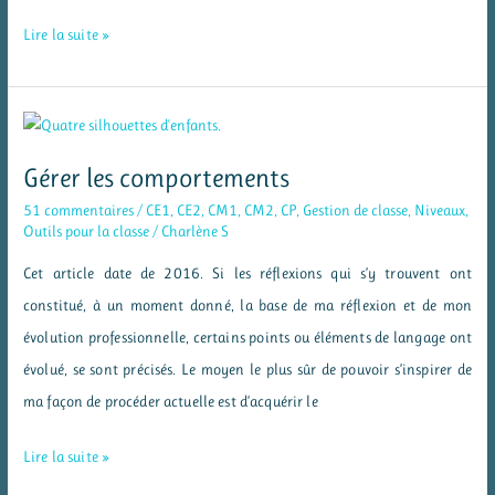
La
Lire la suite »
gestion
des
conflits
entre
Gérer les comportements
élèves
51 commentaires
/
CE1
,
CE2
,
CM1
,
CM2
,
CP
,
Gestion de classe
,
Niveaux
,
Outils pour la classe
/
Charlène S
Cet article date de 2016. Si les réflexions qui s’y trouvent ont
constitué, à un moment donné, la base de ma réflexion et de mon
évolution professionnelle, certains points ou éléments de langage ont
évolué, se sont précisés. Le moyen le plus sûr de pouvoir s’inspirer de
ma façon de procéder actuelle est d’acquérir le
Gérer
Lire la suite »
les