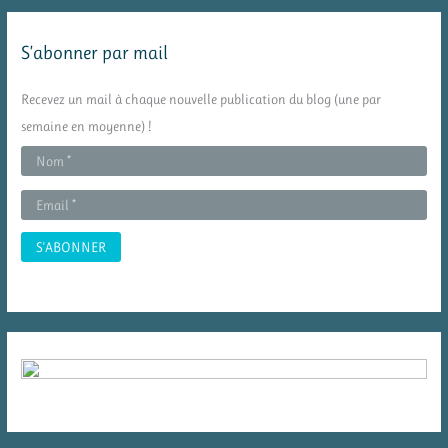
h
e
S’abonner par mail
r
c
Recevez un mail à chaque nouvelle publication du blog (une par
h
semaine en moyenne) !
e
r
: