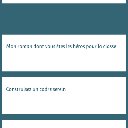
au
magazine
Eco
junior
au
Mon roman dont vous êtes les héros pour la classe
sujet
du
tri
des
déchets
Construisez un cadre serein