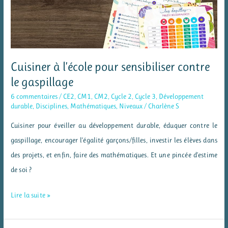
Cuisiner à l’école pour sensibiliser contre
le gaspillage
6 commentaires
/
CE2
,
CM1
,
CM2
,
Cycle 2
,
Cycle 3
,
Développement
durable
,
Disciplines
,
Mathématiques
,
Niveaux
/
Charlène S
Cuisiner pour éveiller au développement durable, éduquer contre le
gaspillage, encourager l’égalité garçons/filles, investir les élèves dans
des projets, et enfin, faire des mathématiques. Et une pincée d’estime
de soi ?
Cuisiner
Lire la suite »
à
l’école