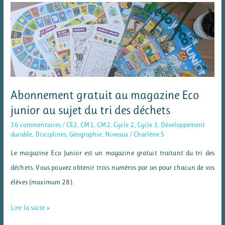
pour
sensibiliser
contre
le
gaspillage
Abonnement gratuit au magazine Eco
junior au sujet du tri des déchets
16 commentaires
/
CE2
,
CM1
,
CM2
,
Cycle 2
,
Cycle 3
,
Développement
durable
,
Disciplines
,
Géographie
,
Niveaux
/
Charlène S
Le magazine Eco Junior est un magazine gratuit traitant du tri des
déchets. Vous pouvez obtenir trois numéros par an pour chacun de vos
élèves (maximum 28).
Abonnement
Lire la suite »
gratuit