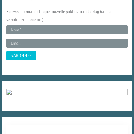
c
Recevez un mail à chaque nouvelle publication du blog (une par
h
semaine en moyenne) !
e
r
: