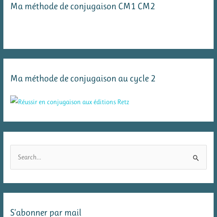
Ma méthode de conjugaison CM1 CM2
Ma méthode de conjugaison au cycle 2
R
e
c
h
e
S’abonner par mail
r