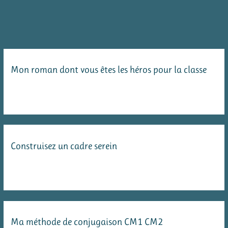
magazine
Eco
junior
au
Mon roman dont vous êtes les héros pour la classe
sujet
du
tri
des
déchets
Construisez un cadre serein
Ma méthode de conjugaison CM1 CM2