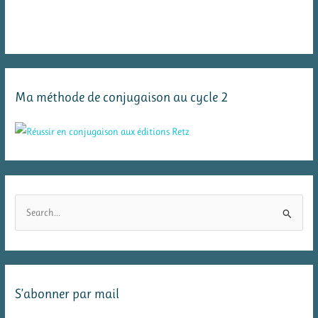
Ma méthode de conjugaison au cycle 2
R
e
c
h
e
S’abonner par mail
r