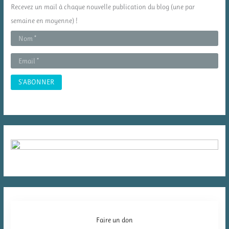
c
Recevez un mail à chaque nouvelle publication du blog (une par
h
semaine en moyenne) !
e
r
:
Faire un don