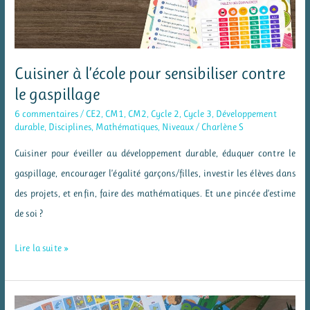
Cuisiner à l’école pour sensibiliser contre
le gaspillage
6 commentaires
/
CE2
,
CM1
,
CM2
,
Cycle 2
,
Cycle 3
,
Développement
durable
,
Disciplines
,
Mathématiques
,
Niveaux
/
Charlène S
Cuisiner pour éveiller au développement durable, éduquer contre le
gaspillage, encourager l’égalité garçons/filles, investir les élèves dans
des projets, et enfin, faire des mathématiques. Et une pincée d’estime
de soi ?
Cuisiner
Lire la suite »
à
l’école
pour