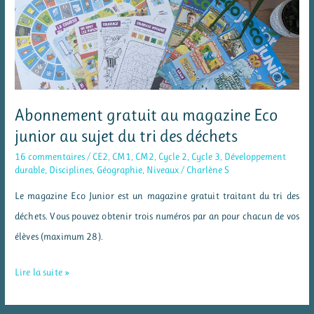
sensibiliser
contre
le
gaspillage
Abonnement gratuit au magazine Eco
junior au sujet du tri des déchets
16 commentaires
/
CE2
,
CM1
,
CM2
,
Cycle 2
,
Cycle 3
,
Développement
durable
,
Disciplines
,
Géographie
,
Niveaux
/
Charlène S
Le magazine Eco Junior est un magazine gratuit traitant du tri des
déchets. Vous pouvez obtenir trois numéros par an pour chacun de vos
élèves (maximum 28).
Abonnement
Lire la suite »
gratuit
au