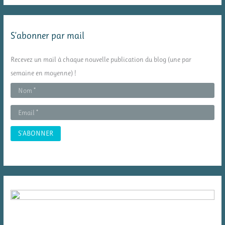
h
e
S’abonner par mail
r
c
Recevez un mail à chaque nouvelle publication du blog (une par
h
semaine en moyenne) !
e
r
: