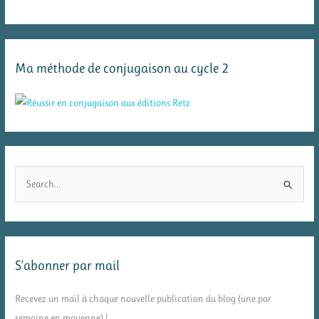
Ma méthode de conjugaison au cycle 2
R
e
c
h
e
S’abonner par mail
r
c
Recevez un mail à chaque nouvelle publication du blog (une par
h
semaine en moyenne) !