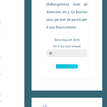
(hébergement, nom de
domaine, etc.). Ce bouton
vous permet de participer
e
à son financement.
.
.
Dons reçus en 2024
En % du coût annuel
% du coût annuel
86
e
a
FAIRE UN DON
,
,
s