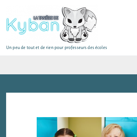
Aller
au
contenu
Un peu de tout et de rien pour professeurs des écoles