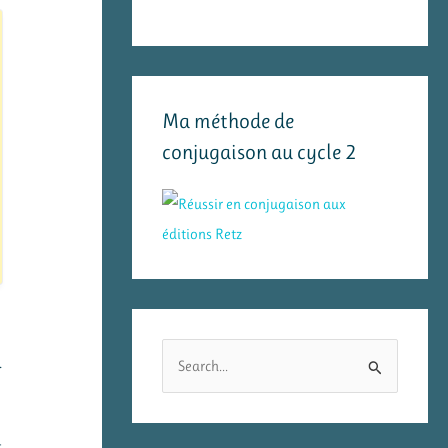
Ma méthode de
conjugaison au cycle 2
R
.
e
c
h
t