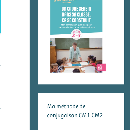
t
e
s
t
Ma méthode de
e
conjugaison CM1 CM2