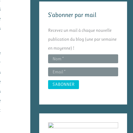
e
i
S’abonner par mail
r
e
c
s
Recevez un mail à chaque nouvelle
h
publication du blog (une par semaine
e
en moyenne) !
r
e
r
:
s
e
s
e
t