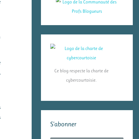
e
n
e
Ce blog respecte la charte de
,
cybercourtoisie.
s
s
S’abonner