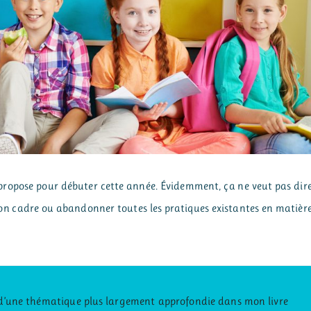
e propose pour débuter cette année. Évidemment, ça ne veut pas dir
e son cadre ou abandonner toutes les pratiques existantes en matièr
t, d’une thématique plus largement approfondie dans mon livre