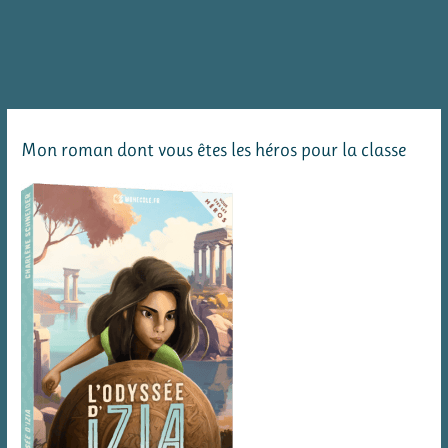
un
jeu
pour
grandir
sa
Mon roman dont vous êtes les héros pour la classe
culture
et
améliorer
sa
mémoire