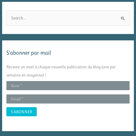
R
e
c
h
e
S’abonner par mail
r
c
Recevez un mail à chaque nouvelle publication du blog (une par
h
semaine en moyenne) !
e
r
: