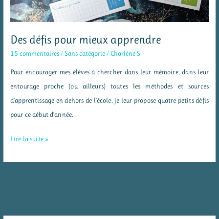
Des défis pour mieux apprendre
15 commentaires
/
Sans catégorie
/
Charlène S
Pour encourager mes élèves à chercher dans leur mémoire, dans leur
entourage proche (ou ailleurs) toutes les méthodes et sources
d’apprentissage en dehors de l’école, je leur propose quatre petits défis
pour ce début d’année.
Des
Lire la suite »
défis
pour
mieux
apprendre