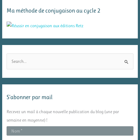
Ma méthode de conjugaison au cycle 2
R
e
c
h
e
S’abonner par mail
r
c
Recevez un mail à chaque nouvelle publication du blog (une par
h
semaine en moyenne) !
e
r