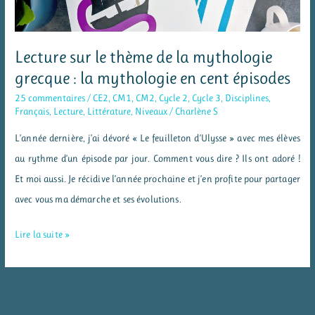
Lecture sur le thème de la mythologie
grecque : la mythologie en cent épisodes
25 commentaires
/
CE2
,
CM1
,
CM2
,
Cycle 2
,
Cycle 3
,
Disciplines
,
Français
,
Lecture
,
Littérature
,
Niveaux
/
Charlène S
L’année dernière, j’ai dévoré « Le feuilleton d’Ulysse » avec mes élèves
au rythme d’un épisode par jour. Comment vous dire ? Ils ont adoré !
Et moi aussi. Je récidive l’année prochaine et j’en profite pour partager
avec vous ma démarche et ses évolutions.
Lecture
Lire la suite »
sur
le
thème