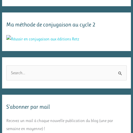
Ma méthode de conjugaison au cycle 2
R
e
c
h
e
S’abonner par mail
r
c
Recevez un mail à chaque nouvelle publication du blog (une par
h
semaine en moyenne) !
e