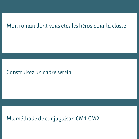
de
la
mythologie
Mon roman dont vous êtes les héros pour la classe
grecque
:
la
mythologie
en
Construisez un cadre serein
cent
épisodes
Ma méthode de conjugaison CM1 CM2