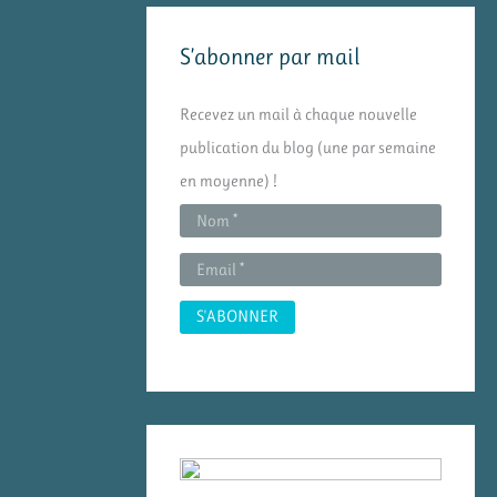
e
S’abonner par mail
r
c
Recevez un mail à chaque nouvelle
h
publication du blog (une par semaine
e
en moyenne) !
r
: