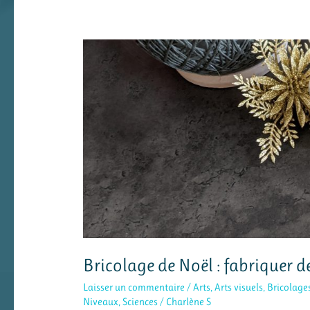
Bricolage de Noël : fabriquer d
Laisser un commentaire
/
Arts
,
Arts visuels
,
Bricolage
Niveaux
,
Sciences
/
Charlène S