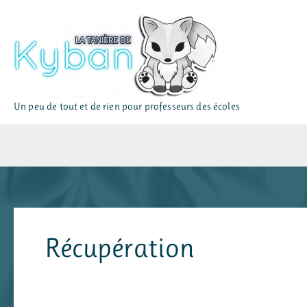
Aller
au
contenu
Un peu de tout et de rien pour professeurs des écoles
Récupération