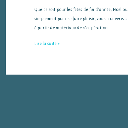
Que ce soit pour les fêtes de fin d’année, Noël ou
simplement pour se faire plaisir, vous trouverez 
à partir de matériaux de récupération.
Bricolage
Lire la suite »
de
Noël
:
fabriquer
des
bougies