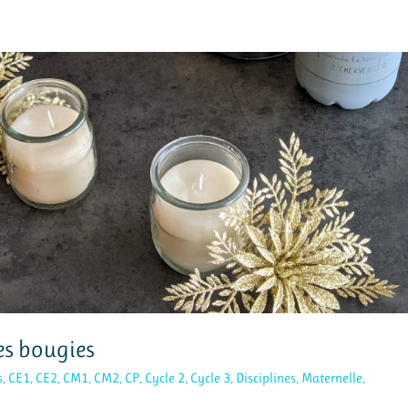
es bougies
s
,
CE1
,
CE2
,
CM1
,
CM2
,
CP
,
Cycle 2
,
Cycle 3
,
Disciplines
,
Maternelle
,