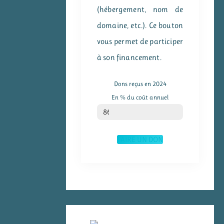
(hébergement, nom de
domaine, etc.). Ce bouton
vous permet de participer
à son financement.
Dons reçus en 2024
En % du coût annuel
% du coût annuel
86
FAIRE UN DON