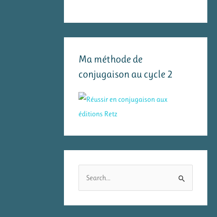
Ma méthode de
conjugaison au cycle 2
R
e
c
h