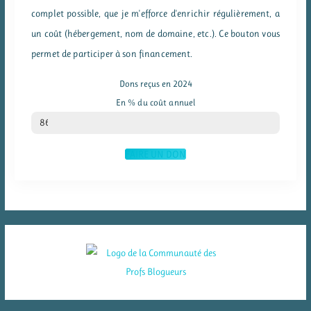
complet possible, que je m'efforce d'enrichir régulièrement, a
un coût (hébergement, nom de domaine, etc.). Ce bouton vous
permet de participer à son financement.
Dons reçus en 2024
En % du coût annuel
% du coût annuel
86
FAIRE UN DON