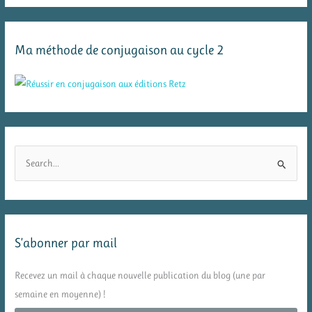
Ma méthode de conjugaison au cycle 2
R
e
c
h
e
S’abonner par mail
r
c
Recevez un mail à chaque nouvelle publication du blog (une par
h
semaine en moyenne) !
e