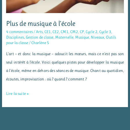
Plus de musique à l’école
4 commentaires
/
Arts
,
CE1
,
CE2
,
CM1
,
CM2
,
CP
,
Cycle 2
,
Cycle 3
,
Disciplines
,
Gestion de classe
,
Maternelle
,
Musique
,
Niveaux
,
Outils
pour la classe
/
Charlène S
L’art – et donc la musique – adoucit les mœurs, mais ce n’est pas son
seul intérêt à l’école. Voici quelques pistes pour développer la musique
à l’école, même en dehors des séances de musique. Chant au quotidien,
écoutes, improvisation : où ? quand ? comment ?
Plus
Lire la suite »
de
musique
à
l’école