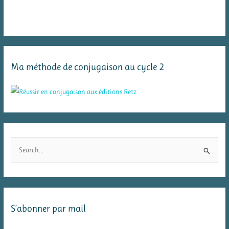
Ma méthode de conjugaison au cycle 2
R
e
c
h
e
S’abonner par mail
r
c