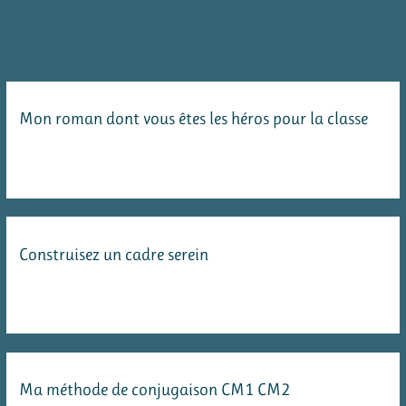
du
matériel
pour
les
Mon roman dont vous êtes les héros pour la classe
ateliers
en
mathématiques
Construisez un cadre serein
Ma méthode de conjugaison CM1 CM2