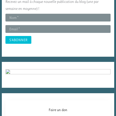
Recevez un mail à chaque nouvelle publication du blog (une par
h
semaine en moyenne) !
e
r
:
Faire un don