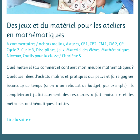
Des jeux et du matériel pour les ateliers
en mathématiques
4 commentaires
/
Achats malins
,
Astuces
,
CE1
,
CE2
,
CM1
,
CM2
,
CP
,
Cycle 2
,
Cycle 3
,
Disciplines
,
Jeux
,
Matériel des élèves
,
Mathématiques
,
Niveaux
,
Outils pour la classe
/
Charlène S
Quel matériel (du commerce) contient mon meuble mathématiques ?
Quelques idées d’achats malins et pratiques qui peuvent faire gagner
beaucoup de temps (si on a un reliquat de budget, par exemple). Ils
complèteront judicieusement des ressources « fait maison » et les
méthodes mathématiques choisies.
Des
Lire la suite »
jeux
et