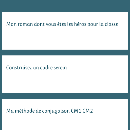
de
la
mythologie
Mon roman dont vous êtes les héros pour la classe
grecque
:
la
mythologie
en
Construisez un cadre serein
cent
épisodes
Ma méthode de conjugaison CM1 CM2