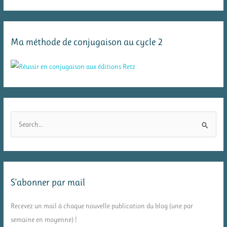
Ma méthode de conjugaison au cycle 2
R
e
c
h
e
S’abonner par mail
r
c
Recevez un mail à chaque nouvelle publication du blog (une par
h
semaine en moyenne) !
e