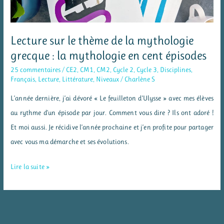
Lecture sur le thème de la mythologie
grecque : la mythologie en cent épisodes
25 commentaires
/
CE2
,
CM1
,
CM2
,
Cycle 2
,
Cycle 3
,
Disciplines
,
Français
,
Lecture
,
Littérature
,
Niveaux
/
Charlène S
L’année dernière, j’ai dévoré « Le feuilleton d’Ulysse » avec mes élèves
au rythme d’un épisode par jour. Comment vous dire ? Ils ont adoré !
Et moi aussi. Je récidive l’année prochaine et j’en profite pour partager
avec vous ma démarche et ses évolutions.
Lecture
Lire la suite »
sur
le
thème