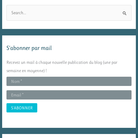
R
e
c
h
e
S’abonner par mail
r
c
Recevez un mail à chaque nouvelle publication du blog (une par
h
semaine en moyenne) !
e
r
: