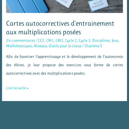
Cartes autocorrectives d’entrainement
aux multiplications posées
24 commentaires
/
CE2
,
CM1
,
CM2
,
Cycle 2
,
Cycle 3
,
Disciplines
,
Jeux
,
Mathématiques
,
Niveaux
,
Outils pour la classe
/
Charlène S
Afin de favoriser l’apprentissage et le développement de l’autonomie
des élèves, je leur propose des exercices sous forme de cartes
autocorrectives avec des multiplications posées.
Cartes
Lire la suite »
autocorrectives
d’entrainement
aux
multiplications