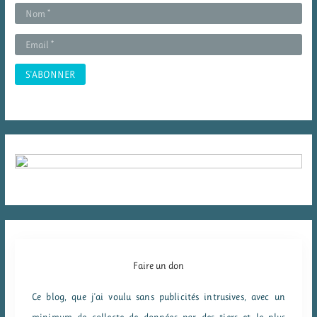
r
:
Faire un don
Ce blog, que j'ai voulu sans publicités intrusives, avec un
minimum de collecte de données par des tiers et le plus