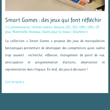
Smart Games : des jeux qui font réfléchir
11 commentaires
/
Achats malins
,
Astuces
,
CE1
,
CE2
,
CM1
,
CM2
,
CP
,
Jeux
,
Maternelle
,
Niveaux
,
Outils pour la classe
/
Charlène S
La collection « Smart Games » propose des jeux de manipulation
fantastiques permettant de développer des compétences qu’on oublie
trop souvent : recherche, réflexion, changement de point de vue,
anticipation et programmation d’actions, observation et
représentation dans l’espace. En bref, des jeux à découvrir !
Smart
Lire la suite »
Games
:
des
jeux