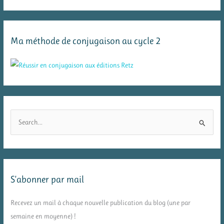
Ma méthode de conjugaison au cycle 2
R
e
c
h
e
S’abonner par mail
r
c
Recevez un mail à chaque nouvelle publication du blog (une par
h
semaine en moyenne) !
e