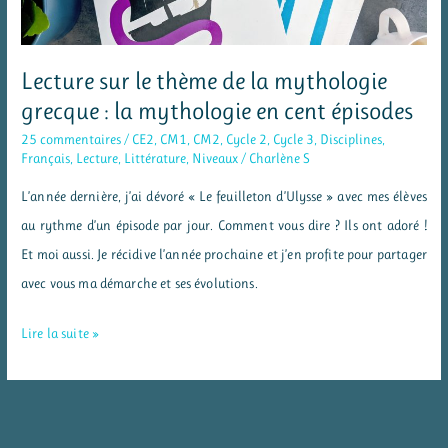
Lecture sur le thème de la mythologie
grecque : la mythologie en cent épisodes
25 commentaires
/
CE2
,
CM1
,
CM2
,
Cycle 2
,
Cycle 3
,
Disciplines
,
Français
,
Lecture
,
Littérature
,
Niveaux
/
Charlène S
L’année dernière, j’ai dévoré « Le feuilleton d’Ulysse » avec mes élèves
au rythme d’un épisode par jour. Comment vous dire ? Ils ont adoré !
Et moi aussi. Je récidive l’année prochaine et j’en profite pour partager
avec vous ma démarche et ses évolutions.
Lecture
Lire la suite »
sur
le
thème