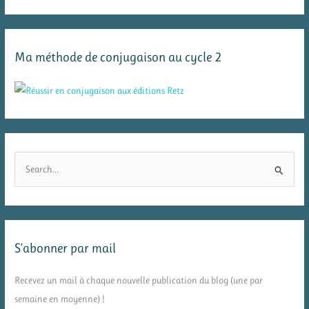
Ma méthode de conjugaison au cycle 2
R
e
c
h
e
S’abonner par mail
r
c
Recevez un mail à chaque nouvelle publication du blog (une par
h
semaine en moyenne) !
e