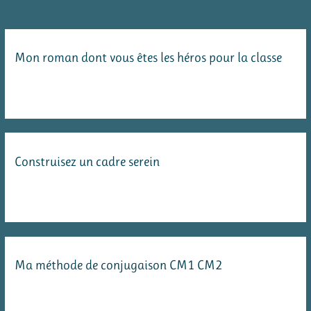
de
la
mythologie
Mon roman dont vous êtes les héros pour la classe
grecque
:
la
mythologie
en
Construisez un cadre serein
cent
épisodes
Ma méthode de conjugaison CM1 CM2