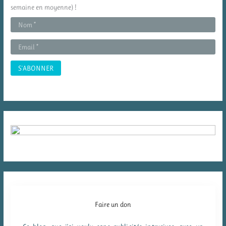
h
semaine en moyenne) !
e
r
:
Faire un don