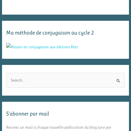
Ma méthode de conjugaison au cycle 2
R
e
c
h
e
S’abonner par mail
r
c
Recevez un mail à chaque nouvelle publication du blog (une par