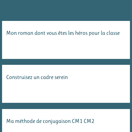
des
dessous
de
verre
Mon roman dont vous êtes les héros pour la classe
en
porcelaine
froide
Construisez un cadre serein
Ma méthode de conjugaison CM1 CM2