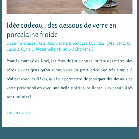
Idée cadeau : des dessous de verre en
porcelaine froide
2 commentaires
/
Arts
,
Arts visuels
,
Bricolages
,
CE1
,
CE2
,
CM1
,
CM2
,
CP
,
Cycle 2
,
Cycle 3
,
Maternelle
,
Niveaux
/
Charlène S
Pour le marché de Noël, les fêtes de fin d’année, la fête des mères, des
pères ou des gens qu’on aime, voici un petit bricolage très simple à
réaliser avec les élèves, qui leur permettra de fabriquer des dessous de
verre personnalisés avec une belle finition brillante. Les possibilités
sont infinies !
Idée
Lire la suite »
cadeau
: