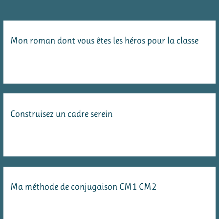
de
la
mythologie
Mon roman dont vous êtes les héros pour la classe
grecque
:
la
mythologie
en
Construisez un cadre serein
cent
épisodes
Ma méthode de conjugaison CM1 CM2