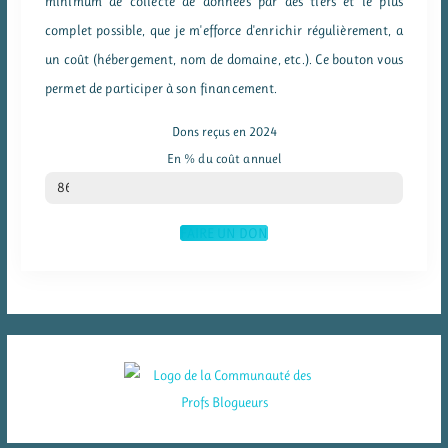
minimum de collecte de données par des tiers et le plus
complet possible, que je m'efforce d'enrichir régulièrement, a
un coût (hébergement, nom de domaine, etc.). Ce bouton vous
permet de participer à son financement.
Dons reçus en 2024
En % du coût annuel
% du coût annuel
86
FAIRE UN DON