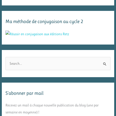
Ma méthode de conjugaison au cycle 2
R
e
c
h
e
S’abonner par mail
r
c
Recevez un mail à chaque nouvelle publication du blog (une par
h
semaine en moyenne) !
e