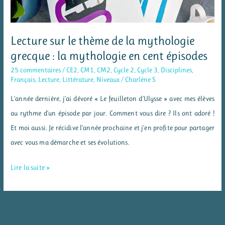
Lecture sur le thème de la mythologie
grecque : la mythologie en cent épisodes
25 commentaires
/
CE2
,
CM1
,
CM2
,
Cycle 2
,
Cycle 3
,
Disciplines
,
Français
,
Lecture
,
Littérature
,
Niveaux
/
Charlène S
L’année dernière, j’ai dévoré « Le feuilleton d’Ulysse » avec mes élèves
au rythme d’un épisode par jour. Comment vous dire ? Ils ont adoré !
Et moi aussi. Je récidive l’année prochaine et j’en profite pour partager
avec vous ma démarche et ses évolutions.
Lecture
Lire la suite »
sur
le
thème