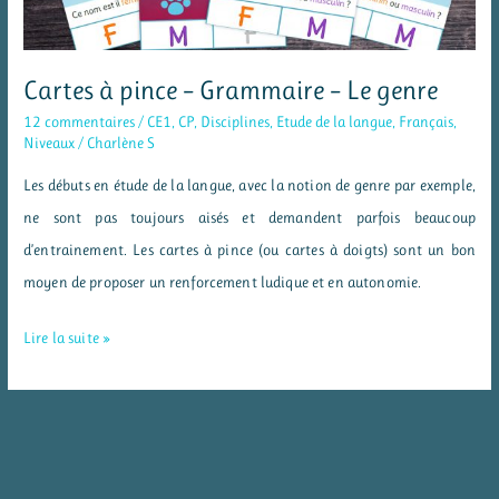
Cartes à pince – Grammaire – Le genre
12 commentaires
/
CE1
,
CP
,
Disciplines
,
Etude de la langue
,
Français
,
Niveaux
/
Charlène S
Les débuts en étude de la langue, avec la notion de genre par exemple,
ne sont pas toujours aisés et demandent parfois beaucoup
d’entrainement. Les cartes à pince (ou cartes à doigts) sont un bon
moyen de proposer un renforcement ludique et en autonomie.
Cartes
Lire la suite »
à
pince
–
Grammaire
–