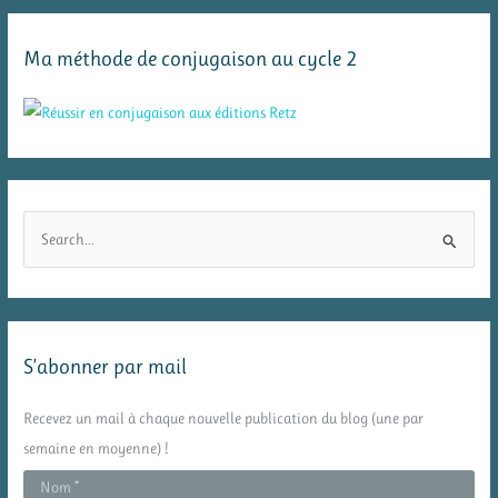
Ma méthode de conjugaison au cycle 2
R
e
c
h
e
S’abonner par mail
r
c
Recevez un mail à chaque nouvelle publication du blog (une par
h
semaine en moyenne) !
e
r