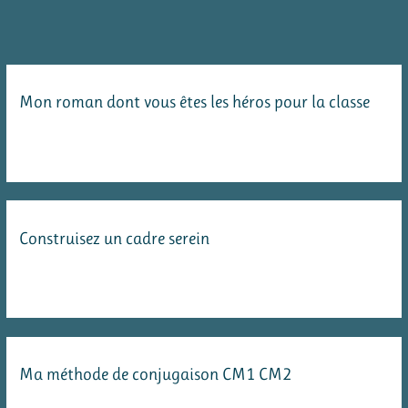
mémoriser
les
décompositions
des
Mon roman dont vous êtes les héros pour la classe
nombres
jusqu’à
10
Construisez un cadre serein
Ma méthode de conjugaison CM1 CM2