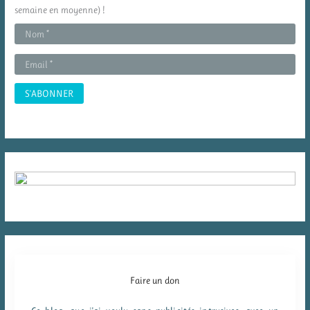
h
semaine en moyenne) !
e
r
:
Faire un don