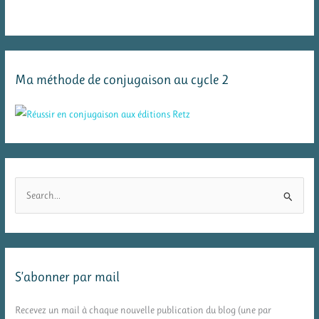
Ma méthode de conjugaison au cycle 2
R
e
c
h
e
S’abonner par mail
r
c
Recevez un mail à chaque nouvelle publication du blog (une par