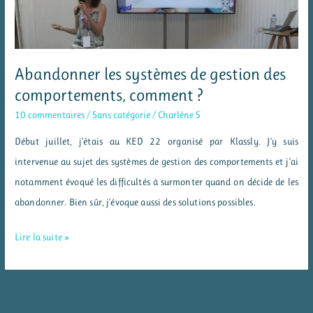
Abandonner les systèmes de gestion des
comportements, comment ?
10 commentaires
/
Sans catégorie
/
Charlène S
Début juillet, j’étais au KED 22 organisé par Klassly. J’y suis
intervenue au sujet des systèmes de gestion des comportements et j’ai
notamment évoqué les difficultés à surmonter quand on décide de les
abandonner. Bien sûr, j’évoque aussi des solutions possibles.
Abandonner
Lire la suite »
les
systèmes
de