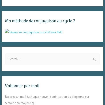
Ma méthode de conjugaison au cycle 2
R
e
c
h
e
S’abonner par mail
r
c
Recevez un mail à chaque nouvelle publication du blog (une par
h
semaine en moyenne) !