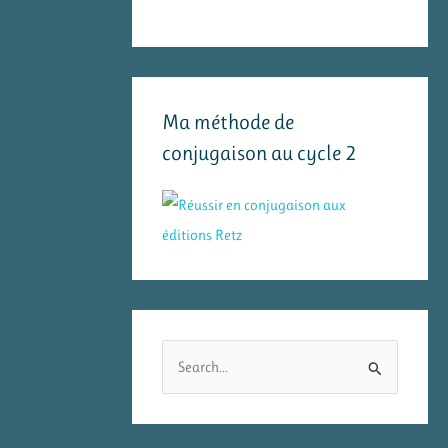
Ma méthode de
conjugaison au cycle 2
R
e
c
h