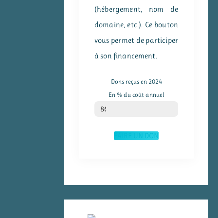
(hébergement, nom de
domaine, etc.). Ce bouton
vous permet de participer
à son financement.
Dons reçus en 2024
En % du coût annuel
% du coût annuel
86
FAIRE UN DON