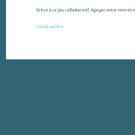
Grâce à ce jeu collaboratif, égayez votre rentrée 
Jeu
Lire la suite »
de
cohésion
:
le
trésor
des
pirates