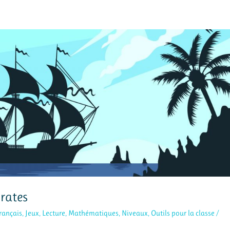
irates
rançais
,
Jeux
,
Lecture
,
Mathématiques
,
Niveaux
,
Outils pour la classe
/