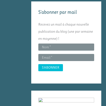
e
S’abonner par mail
r
c
Recevez un mail à chaque nouvelle
h
publication du blog (une par semaine
e
en moyenne) !
r
: