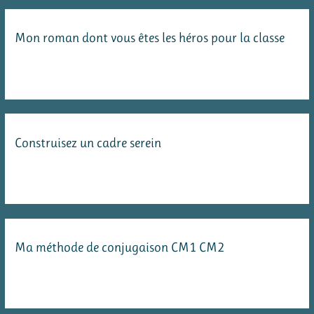
junior
au
Mon roman dont vous êtes les héros pour la classe
sujet
du
tri
des
déchets
Construisez un cadre serein
Ma méthode de conjugaison CM1 CM2