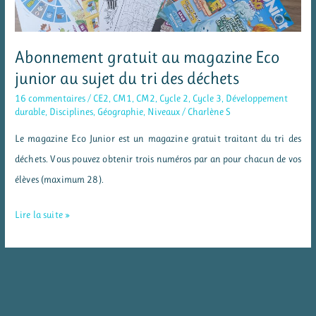
Abonnement gratuit au magazine Eco
junior au sujet du tri des déchets
16 commentaires
/
CE2
,
CM1
,
CM2
,
Cycle 2
,
Cycle 3
,
Développement
durable
,
Disciplines
,
Géographie
,
Niveaux
/
Charlène S
Le magazine Eco Junior est un magazine gratuit traitant du tri des
déchets. Vous pouvez obtenir trois numéros par an pour chacun de vos
élèves (maximum 28).
Abonnement
Lire la suite »
gratuit
au
magazine
Eco