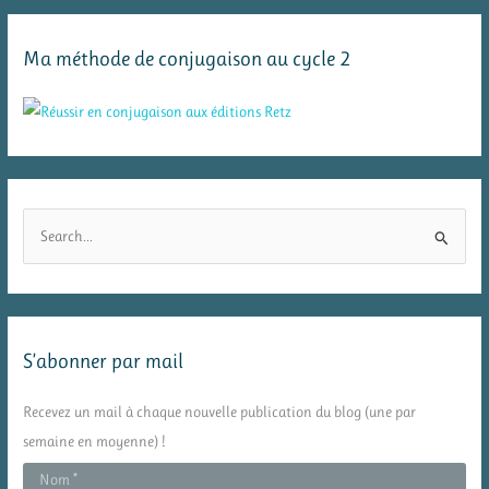
Ma méthode de conjugaison au cycle 2
R
e
c
h
e
S’abonner par mail
r
c
Recevez un mail à chaque nouvelle publication du blog (une par
h
semaine en moyenne) !
e
r