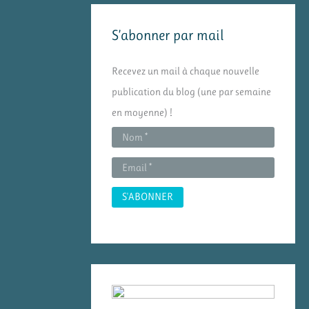
e
S’abonner par mail
r
c
Recevez un mail à chaque nouvelle
h
publication du blog (une par semaine
e
en moyenne) !
r
: