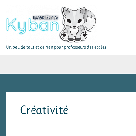
Aller
au
contenu
Un peu de tout et de rien pour professeurs des écoles
Créativité