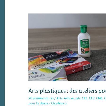
Arts plastiques : des ateliers p
20 commentaires
/
Arts
,
Arts visuels
,
CE1
,
CE2
,
CM1
,
pour la classe
/
Charlène S