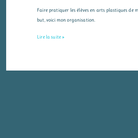
Faire pratiquer les élèves en arts plastiques de m
but, voici mon organisation.
Arts
Lire la suite »
plastiques
:
des
ateliers
pour
pratiquer
plus