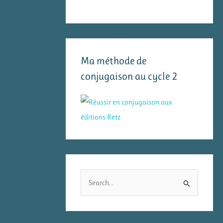
Ma méthode de
conjugaison au cycle 2
R
e
c
h