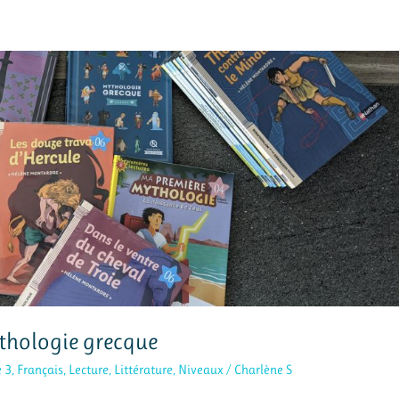
ythologie grecque
e 3
,
Français
,
Lecture
,
Littérature
,
Niveaux
/
Charlène S