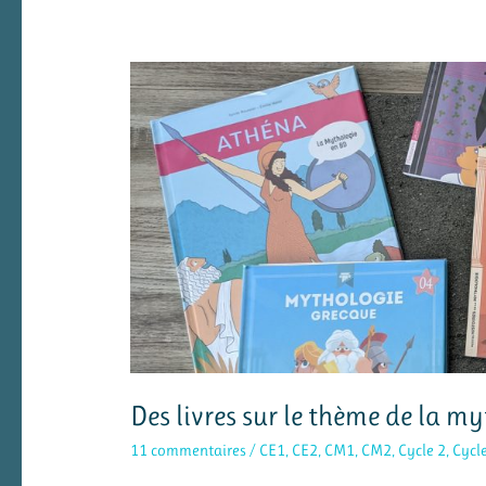
Des livres sur le thème de la m
11 commentaires
/
CE1
,
CE2
,
CM1
,
CM2
,
Cycle 2
,
Cycl