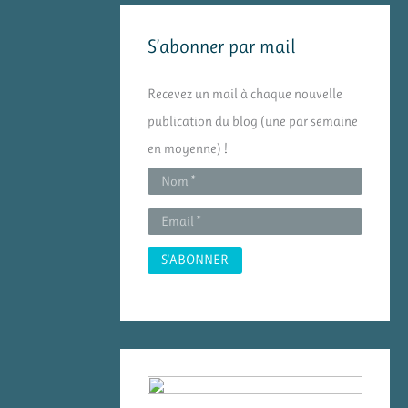
e
S’abonner par mail
r
c
Recevez un mail à chaque nouvelle
h
publication du blog (une par semaine
e
en moyenne) !
r
: