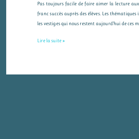
Pas toujours facile de faire aimer la lecture a
franc succès auprès des élèves. Les thématiques i
les vestiges qui nous restent aujourd’hui de ces m
Des
Lire la suite »
livres
sur
le
thème
de
la
mythologie
grecque