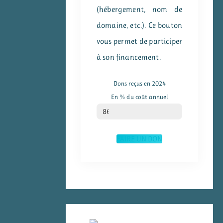
(hébergement, nom de
domaine, etc.). Ce bouton
vous permet de participer
à son financement.
Dons reçus en 2024
En % du coût annuel
% du coût annuel
86
FAIRE UN DON