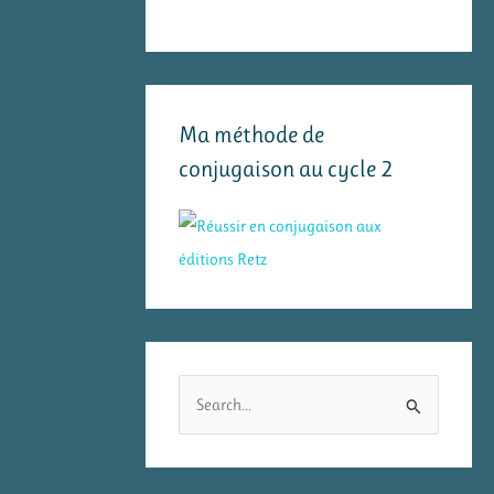
Ma méthode de
conjugaison au cycle 2
R
e
c
h