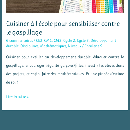
Cuisiner à l’école pour sensibiliser contre
le gaspillage
6 commentaires
/
CE2
,
CM1
,
CM2
,
Cycle 2
,
Cycle 3
,
Développement
durable
,
Disciplines
,
Mathématiques
,
Niveaux
/
Charlène S
Cuisiner pour éveiller au développement durable, éduquer contre le
gaspillage, encourager l’égalité garçons/filles, investir les élèves dans
des projets, et enfin, faire des mathématiques. Et une pincée d’estime
de soi ?
Cuisiner
Lire la suite »
à
l’école
pour