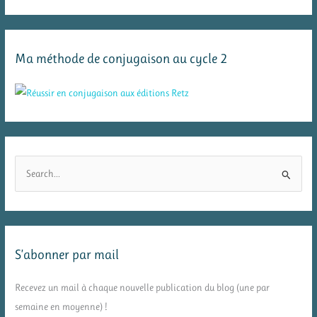
Ma méthode de conjugaison au cycle 2
R
e
c
h
e
S’abonner par mail
r
c
Recevez un mail à chaque nouvelle publication du blog (une par
h
semaine en moyenne) !
e