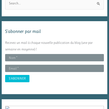
R
e
c
h
e
S’abonner par mail
r
c
Recevez un mail à chaque nouvelle publication du blog (une par
h
semaine en moyenne) !
e
r
: