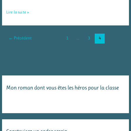
Personnages
Lire la suite »
« types
de
phrase »
←
Précédent
1
…
3
4
Mon roman dont vous êtes les héros pour la classe