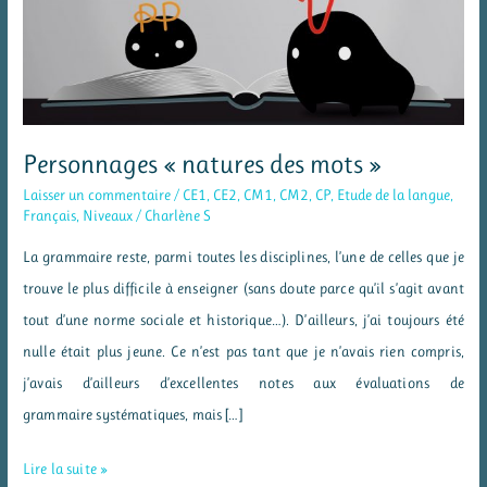
Personnages « natures des mots »
Laisser un commentaire
/
CE1
,
CE2
,
CM1
,
CM2
,
CP
,
Etude de la langue
,
Français
,
Niveaux
/
Charlène S
La grammaire reste, parmi toutes les disciplines, l’une de celles que je
trouve le plus difficile à enseigner (sans doute parce qu’il s’agit avant
tout d’une norme sociale et historique…). D’ailleurs, j’ai toujours été
nulle était plus jeune. Ce n’est pas tant que je n’avais rien compris,
j’avais d’ailleurs d’excellentes notes aux évaluations de
grammaire systématiques, mais […]
Personnages
Lire la suite »