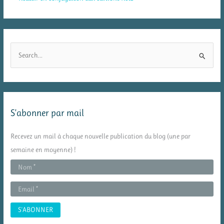
R
e
c
h
e
S’abonner par mail
r
c
Recevez un mail à chaque nouvelle publication du blog (une par
h
semaine en moyenne) !
e
r
: