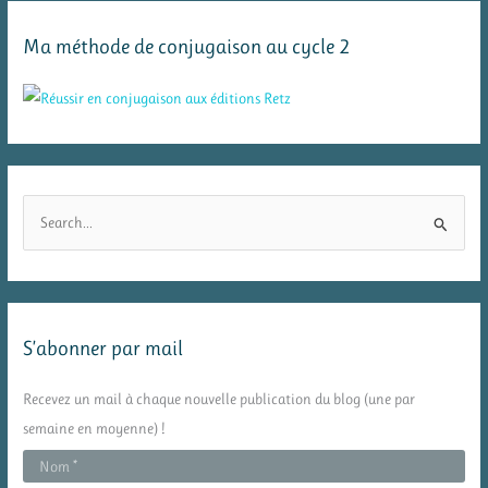
Ma méthode de conjugaison au cycle 2
R
e
c
h
e
S’abonner par mail
r
c
Recevez un mail à chaque nouvelle publication du blog (une par
h
semaine en moyenne) !
e
r