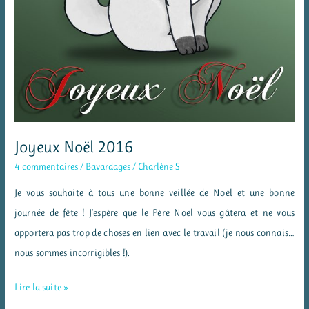
Joyeux Noël 2016
4 commentaires
/
Bavardages
/
Charlène S
Je vous souhaite à tous une bonne veillée de Noël et une bonne
journée de fête ! J’espère que le Père Noël vous gâtera et ne vous
apportera pas trop de choses en lien avec le travail (je nous connais…
nous sommes incorrigibles !).
Joyeux
Lire la suite »
Noël