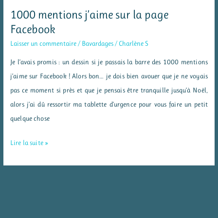
1000 mentions j’aime sur la page
Facebook
Laisser un commentaire
/
Bavardages
/
Charlène S
Je l’avais promis : un dessin si je passais la barre des 1000 mentions
j’aime sur Facebook ! Alors bon… je dois bien avouer que je ne voyais
pas ce moment si près et que je pensais être tranquille jusqu’à Noël,
alors j’ai dû ressortir ma tablette d’urgence pour vous faire un petit
quelque chose
1000
Lire la suite »
mentions
j’aime
sur
la
page