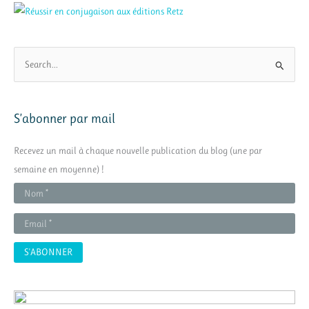
R
e
c
h
S’abonner par mail
e
r
Recevez un mail à chaque nouvelle publication du blog (une par
c
semaine en moyenne) !
h
e
r
: