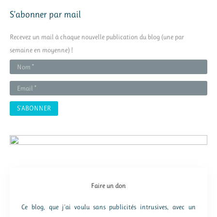
h
S’abonner par mail
e
r
Recevez un mail à chaque nouvelle publication du blog (une par
c
semaine en moyenne) !
h
e
r
:
Faire un don
Ce blog, que j'ai voulu sans publicités intrusives, avec un