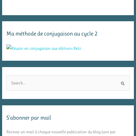
Ma méthode de conjugaison au cycle 2
R
e
c
h
e
S’abonner par mail
r
c
Recevez un mail à chaque nouvelle publication du blog (une par