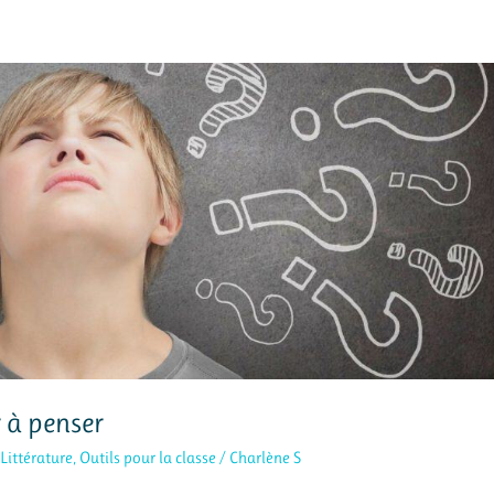
r à penser
,
Littérature
,
Outils pour la classe
/
Charlène S