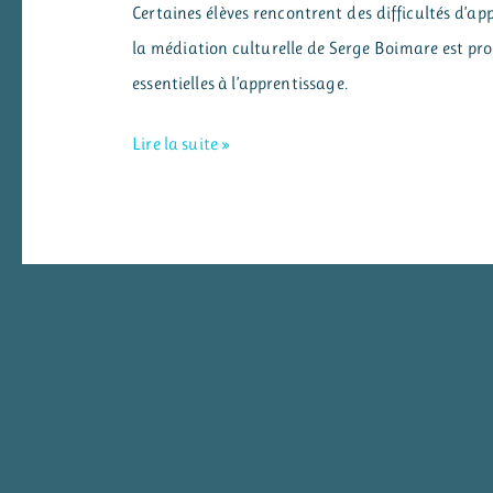
Certaines élèves rencontrent des difficultés d’ap
la médiation culturelle de Serge Boimare est p
essentielles à l’apprentissage.
La
Lire la suite »
littérature
pour
(s’)autoriser
à
penser