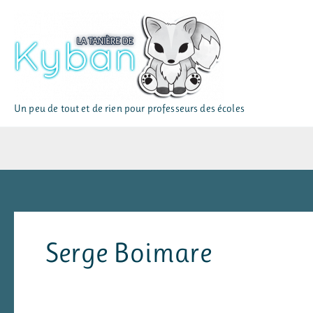
Aller
au
contenu
Un peu de tout et de rien pour professeurs des écoles
Serge Boimare