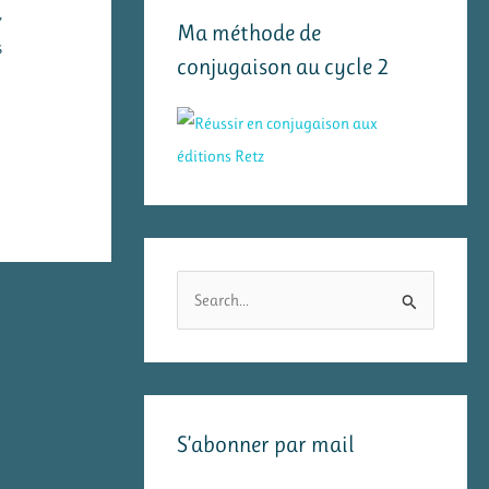
,
Ma méthode de
s
conjugaison au cycle 2
R
e
c
h
e
S’abonner par mail
r
c