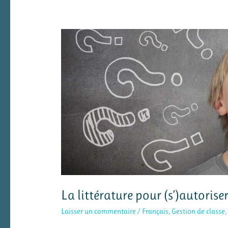
La littérature pour (s’)autorise
Laisser un commentaire
/
Français
,
Gestion de classe