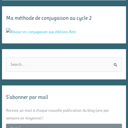
Ma méthode de conjugaison au cycle 2
R
e
c
h
e
S’abonner par mail
r
c
Recevez un mail à chaque nouvelle publication du blog (une par
h
semaine en moyenne) !
e