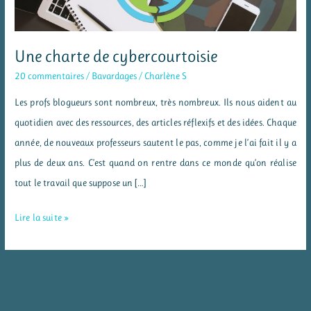
Une charte de cybercourtoisie
20 commentaires
/
Bavardages
/
Charlène S
Les profs blogueurs sont nombreux, très nombreux. Ils nous aident au
quotidien avec des ressources, des articles réflexifs et des idées. Chaque
année, de nouveaux professeurs sautent le pas, comme je l’ai fait il y a
plus de deux ans. C’est quand on rentre dans ce monde qu’on réalise
tout le travail que suppose un […]
Une
Lire la suite »
charte
de
cybercourtoisie