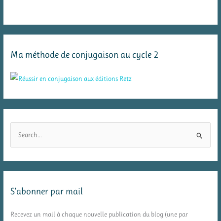
Ma méthode de conjugaison au cycle 2
R
e
c
h
e
S’abonner par mail
r
c
Recevez un mail à chaque nouvelle publication du blog (une par