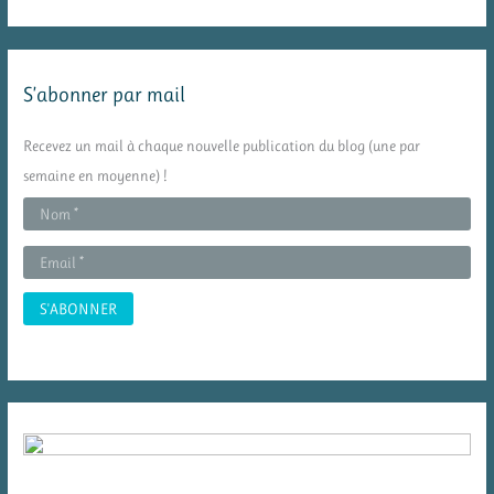
c
h
e
S’abonner par mail
r
c
Recevez un mail à chaque nouvelle publication du blog (une par
h
semaine en moyenne) !
e
r
: