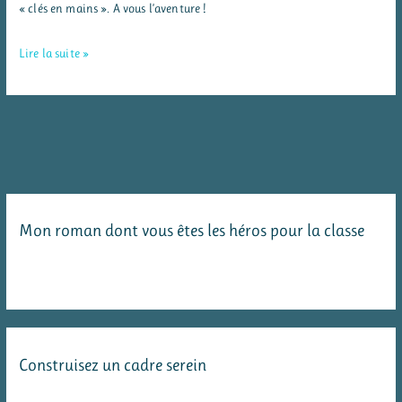
« clés en mains ». A vous l’aventure !
L’Odyssée
Lire la suite »
d’Izia
:
un
roman
dont
tu
Mon roman dont vous êtes les héros pour la classe
es
le
héros
sur
la
Construisez un cadre serein
mythologie
grecque