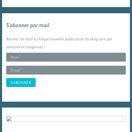
c
h
e
S’abonner par mail
r
c
Recevez un mail à chaque nouvelle publication du blog (une par
h
semaine en moyenne) !
e
r
: