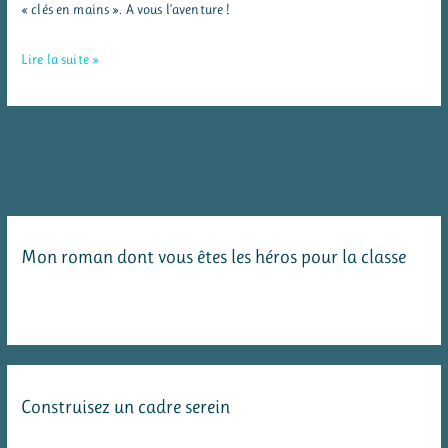
« clés en mains ». A vous l’aventure !
L’Odyssée
Lire la suite »
d’Izia
:
un
roman
dont
tu
Mon roman dont vous êtes les héros pour la classe
es
le
héros
sur
la
Construisez un cadre serein
mythologie
grecque