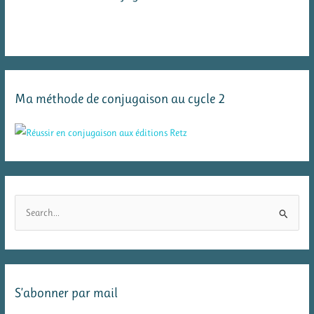
Ma méthode de conjugaison au cycle 2
R
e
c
h
e
S’abonner par mail
r