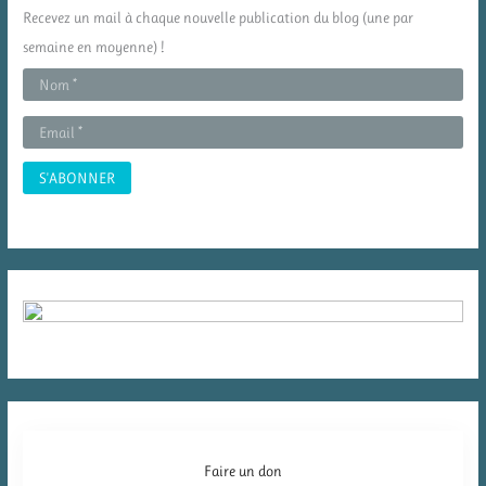
c
Recevez un mail à chaque nouvelle publication du blog (une par
h
semaine en moyenne) !
e
r
:
Faire un don