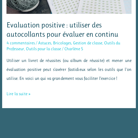
Evaluation positive : utiliser des
autocollants pour évaluer en continu
4 commentaires
/
Astuces
,
Bricolages
,
Gestion de classe
,
Outils du
Professeur
,
Outils pour la classe
/
Charlène S
Utiliser un livret de réussites (ou album de réussite) et mener une
évaluation positive peut s’avérer fastidieux selon les outils que l’on
utilise. En voici un qui va grandement vous faciliter l’exercice !
Evaluation
Lire la suite »
positive
:
utiliser
des