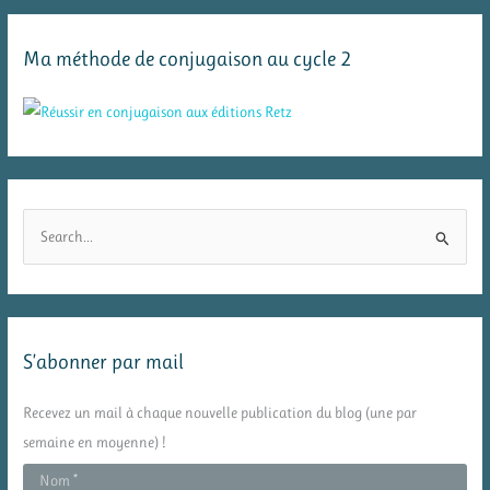
Ma méthode de conjugaison au cycle 2
R
e
c
h
e
S’abonner par mail
r
c
Recevez un mail à chaque nouvelle publication du blog (une par
h
semaine en moyenne) !
e
r