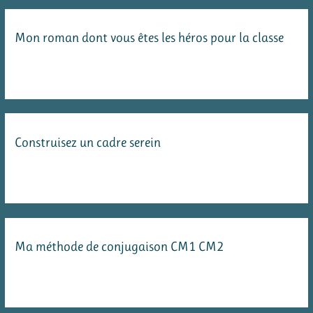
autocollants
pour
Mon roman dont vous êtes les héros pour la classe
évaluer
en
continu
Construisez un cadre serein
Ma méthode de conjugaison CM1 CM2