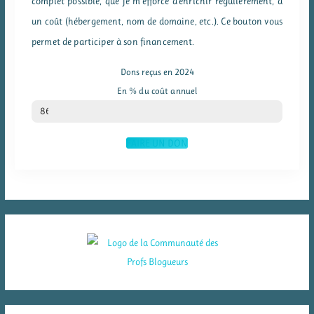
complet possible, que je m'efforce d'enrichir régulièrement, a
un coût (hébergement, nom de domaine, etc.). Ce bouton vous
permet de participer à son financement.
Dons reçus en 2024
En % du coût annuel
% du coût annuel
86
FAIRE UN DON