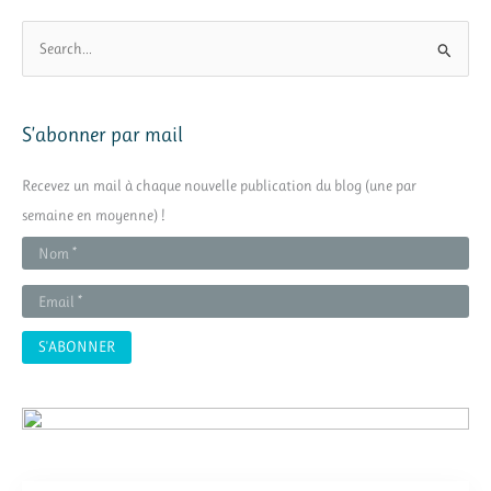
R
e
c
h
S’abonner par mail
e
r
Recevez un mail à chaque nouvelle publication du blog (une par
c
semaine en moyenne) !
h
e
r
: