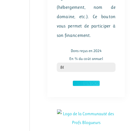
(hébergement, nom de
domaine, etc.). Ce bouton
vous permet de participer à
son financement.
Dons reçus en 2024
En % du coût annuel
% du coût annuel
86
FAIRE UN DON