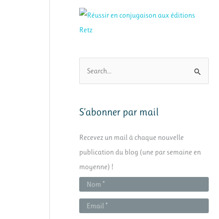
R
e
c
h
S’abonner par mail
e
Recevez un mail à chaque nouvelle
r
publication du blog (une par semaine en
c
moyenne) !
h
e
r