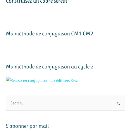
Construisez un cadre serein
Ma méthode de conjugaison CM1 CM2
Ma méthode de conjugaison au cycle 2
R
e
c
h
S’abonner par mail
e