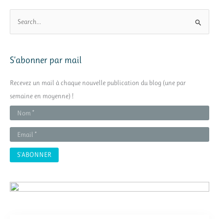
R
e
c
h
S’abonner par mail
e
r
Recevez un mail à chaque nouvelle publication du blog (une par
c
semaine en moyenne) !
h
e
r
: