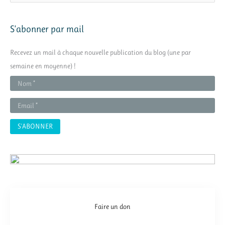
c
h
S’abonner par mail
e
r
Recevez un mail à chaque nouvelle publication du blog (une par
c
semaine en moyenne) !
h
e
r
:
Faire un don