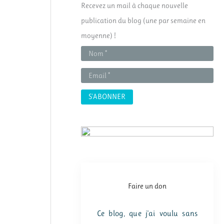
Recevez un mail à chaque nouvelle
r
publication du blog (une par semaine en
c
moyenne) !
h
e
r
:
Faire un don
Ce blog, que j'ai voulu sans