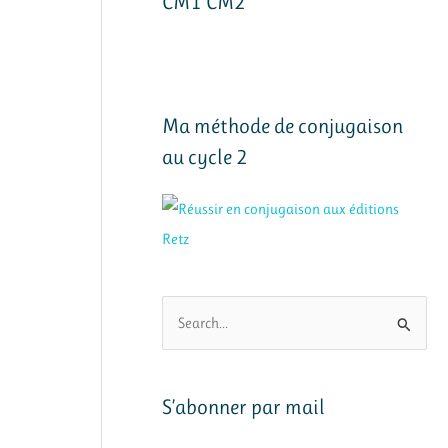
CM1 CM2
Ma méthode de conjugaison
au cycle 2
R
e
c
h
S’abonner par mail
e