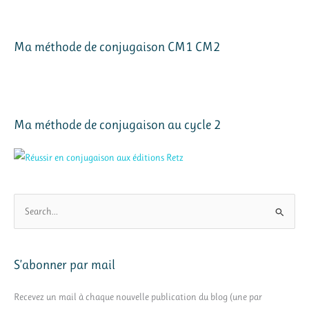
Ma méthode de conjugaison CM1 CM2
Ma méthode de conjugaison au cycle 2
R
e
c
h
S’abonner par mail
e
r
Recevez un mail à chaque nouvelle publication du blog (une par