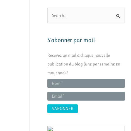
R
e
c
h
S’abonner par mail
e
Recevez un mail à chaque nouvelle
r
publication du blog (une par semaine en
c
moyenne) !
h
e
r
: