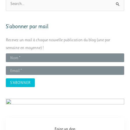
e
c
h
S’abonner par mail
e
r
Recevez un mail à chaque nouvelle publication du blog (une par
c
semaine en moyenne) !
h
e
r
:
Faire un don