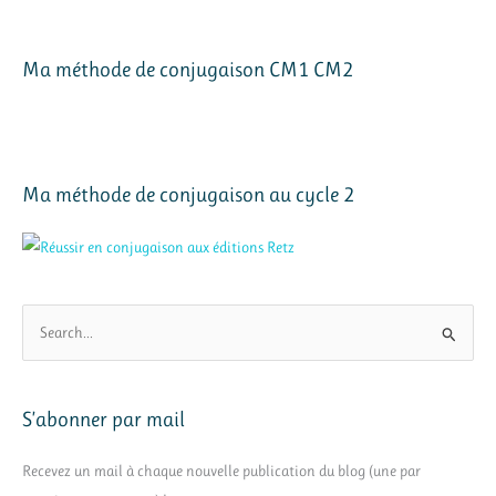
Ma méthode de conjugaison CM1 CM2
Ma méthode de conjugaison au cycle 2
R
e
c
h
S’abonner par mail
e
r
Recevez un mail à chaque nouvelle publication du blog (une par