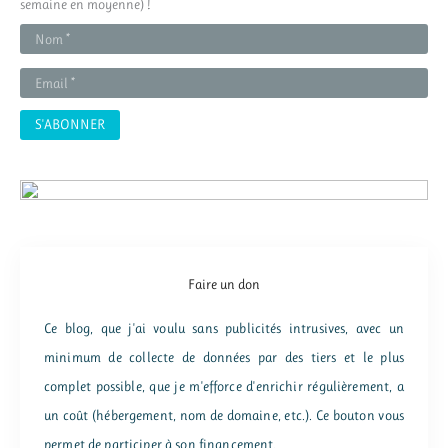
c
semaine en moyenne) !
h
e
r
:
Faire un don
Ce blog, que j'ai voulu sans publicités intrusives, avec un
minimum de collecte de données par des tiers et le plus
complet possible, que je m'efforce d'enrichir régulièrement, a
un coût (hébergement, nom de domaine, etc.). Ce bouton vous
permet de participer à son financement.